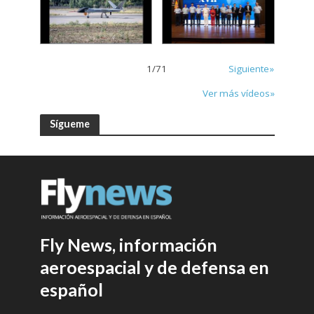
1
/
71
Siguiente»
Ver más vídeos»
Sígueme
Fly News, información
aeroespacial y de defensa en
español