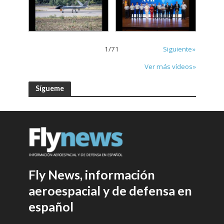
1
/
71
Siguiente»
Ver más vídeos»
Sígueme
Fly News, información
aeroespacial y de defensa en
español