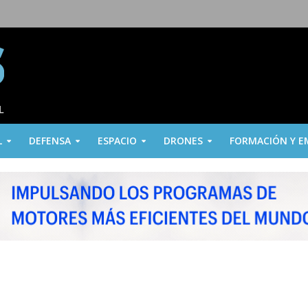
L
DEFENSA
ESPACIO
DRONES
FORMACIÓN Y E