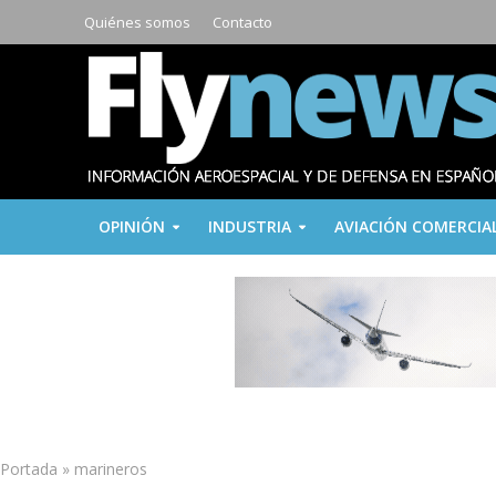
Quiénes somos
Contacto
OPINIÓN
INDUSTRIA
AVIACIÓN COMERCIA
Portada
»
marineros