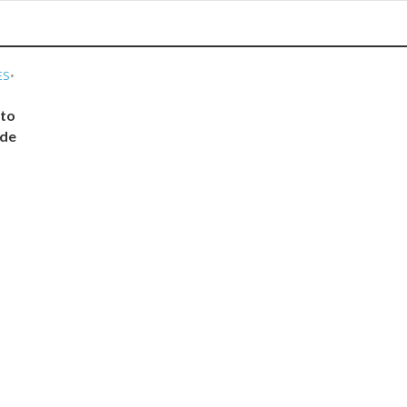
ES
•
sto
 de