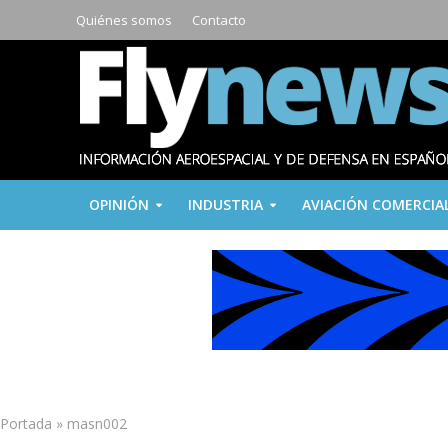
Quiénes somos
Contacto
OPINIÓN
INDUSTRIA
AVIACIÓN COMERCIA
Portada
»
masn002