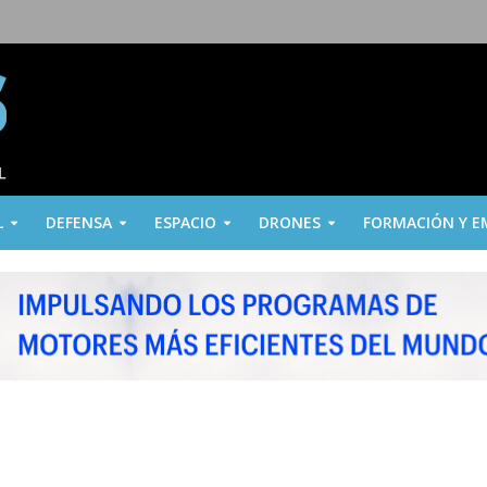
L
DEFENSA
ESPACIO
DRONES
FORMACIÓN Y E