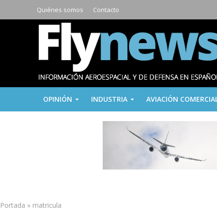
Quiénes somos
Contacto
OPINIÓN
INDUSTRIA
AVIACIÓN COMERCIA
Portada
»
matricula