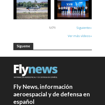
1
/
71
Siguiente»
Ver más vídeos»
Sígueme
Fly News, información
aeroespacial y de defensa en
español