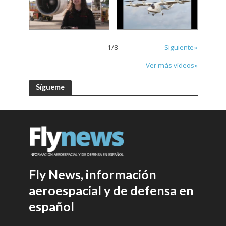
1
/
8
Siguiente»
Ver más vídeos»
Sígueme
Fly News, información
aeroespacial y de defensa en
español