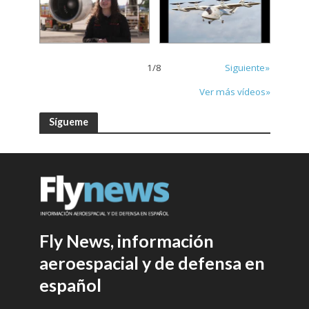
1
/
8
Siguiente»
Ver más vídeos»
Sígueme
Fly News, información
aeroespacial y de defensa en
español