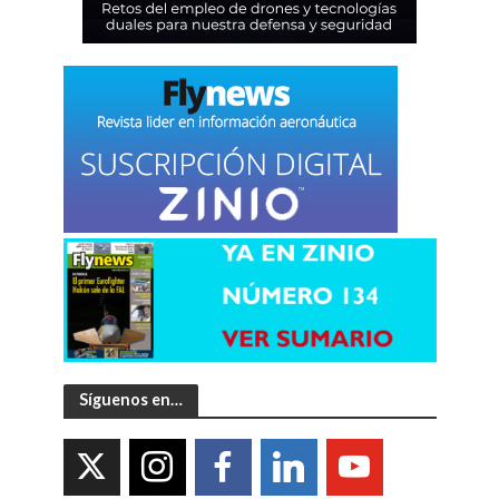
Síguenos en…