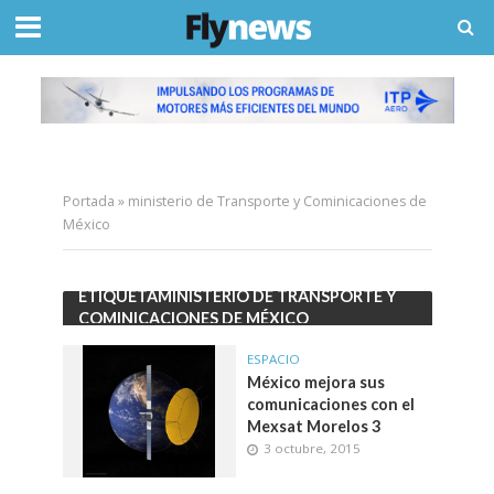
Portada
»
ministerio de Transporte y Cominicaciones de
México
ETIQUETAMINISTERIO DE TRANSPORTE Y
COMINICACIONES DE MÉXICO
ESPACIO
México mejora sus
comunicaciones con el
Mexsat Morelos 3
3 octubre, 2015