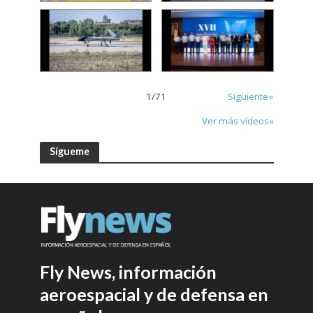
1
/
71
Siguiente»
Ver más vídeos»
Sígueme
Fly News, información
aeroespacial y de defensa en