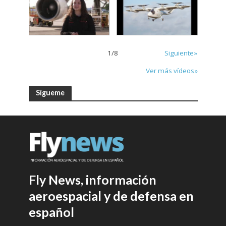
1
/
8
Siguiente»
Ver más vídeos»
Sígueme
Fly News, información
aeroespacial y de defensa en
español