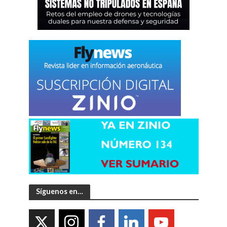
Síguenos en…