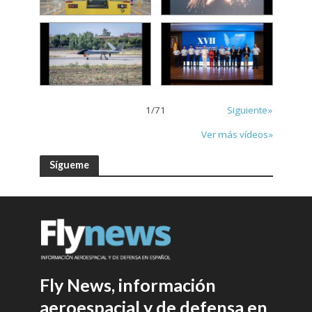
1
/
71
Siguiente»
Ver más vídeos»
Sígueme
Fly News, información
aeroespacial y de defensa en