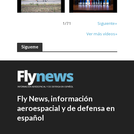
1
/
71
Siguiente»
Ver más vídeos»
Sígueme
Fly News, información
aeroespacial y de defensa en
español