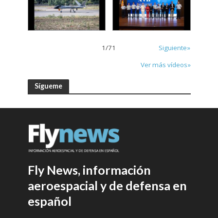
1
/
71
Siguiente»
Ver más vídeos»
Sígueme
Fly News, información
aeroespacial y de defensa en
español