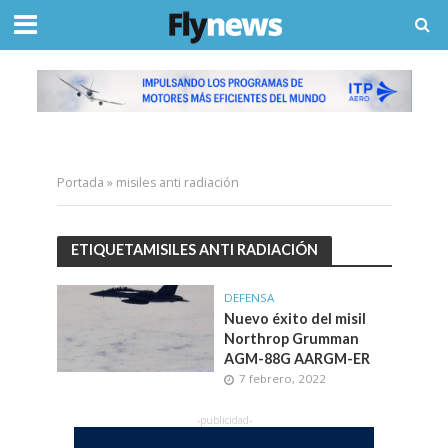
Portada
»
misiles anti radiación
ETIQUETAMISILES ANTI RADIACIÓN
DEFENSA
Nuevo éxito del misil
Northrop Grumman
AGM-88G AARGM-ER
7 febrero, 2022