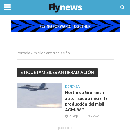
Portada
»
misiles antirradiación
ETIQUETAMISILES ANTIRRADIACIÓN
DEFENSA
Northrop Grumman
autorizada a iniciar la
producción del misil
AGM-88G
3 septiembre, 2021