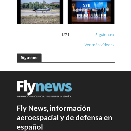
1
/
71
Siguiente»
Ver más vídeos»
Sígueme
Fly News, información
aeroespacial y de defensa en
español