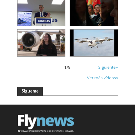
1
/
8
Siguiente»
Ver más vídeos»
Sígueme