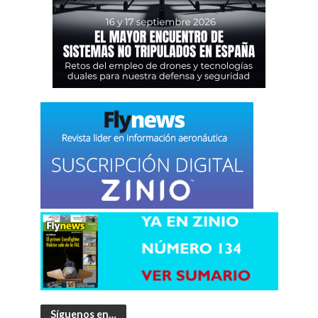
Síguenos en…