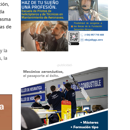
ión,
da
lasma
as de
y la
, la