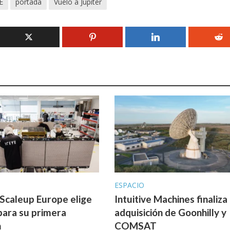
E
portada
Vuelo a Júpiter
A
ESPACIO
 Scaleup Europe elige
Intuitive Machines finaliza 
para su primera
adquisición de Goonhilly y
n
COMSAT