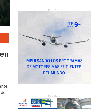
 en
ente,
 de