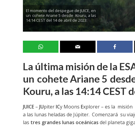
El momento del despegue de JUICE, en
un cohete Ariane 5 desde Kouru, a las
14:14 CEST del 14 de abril de 2023.
La última misión de la ES
un cohete Ariane 5 desde
Kouru, a las 14:14 CEST de
JUICE
–
JU
piter
IC
y Moons
E
xplorer – es la misión
a las lunas heladas de Júpiter. Comenzará su viaj
las
tres grandes lunas oceánicas
del planeta gig