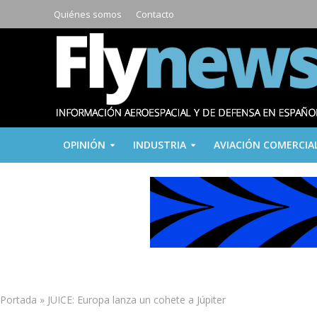
Quiénes somos
Contacto
OPINIÓN
INDUSTRIA
AVIACIÓN COMERCIA
Portada
»
JUICE: Europa lanza un cohete a Júpiter