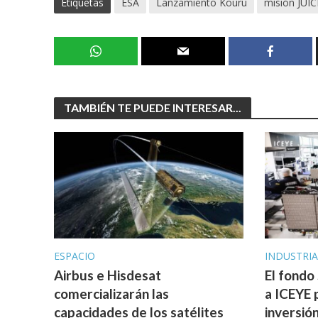
Etiquetas
ESA
Lanzamiento Kouru
misión JUIC
TAMBIÉN TE PUEDE INTERESAR...
ESPACIO
INDUSTRI
Airbus e Hisdesat
El fondo
comercializarán las
a ICEYE 
capacidades de los satélites
inversió