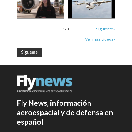
1
/
8
Siguiente»
Ver más vídeos»
Sígueme
Fly News, información
aeroespacial y de defensa en
español