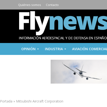
Quiénes somos
Contacto
OPINIÓN
INDUSTRIA
AVIACIÓN COMERCIA
Portada
»
Mitsubishi Aircraft Corporation