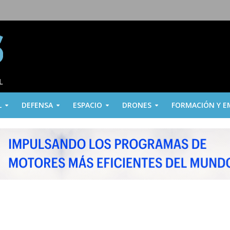
L
DEFENSA
ESPACIO
DRONES
FORMACIÓN Y E