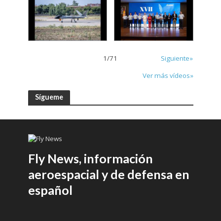
1
/
71
Siguiente»
Ver más vídeos»
Sígueme
Fly News, información
aeroespacial y de defensa en
español