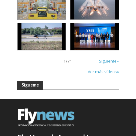
1
/
71
Siguiente»
Ver más vídeos»
Sígueme