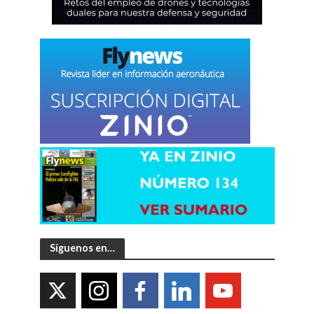
Síguenos en…