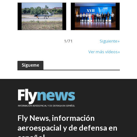
1
/
71
Siguiente»
Ver más vídeos»
Sígueme
Fly News, información
aeroespacial y de defensa en