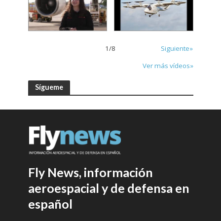
1
/
8
Siguiente»
Ver más vídeos»
Sígueme
Fly News, información
aeroespacial y de defensa en
español