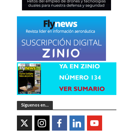
Síguenos en…