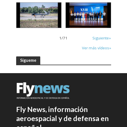
1
/
71
Siguiente»
Ver más vídeos»
Sígueme
Fly News, información
aeroespacial y de defensa en