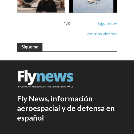
1
/
8
Siguiente»
Ver más vídeos»
Sígueme
Fly News, información
aeroespacial y de defensa en
español