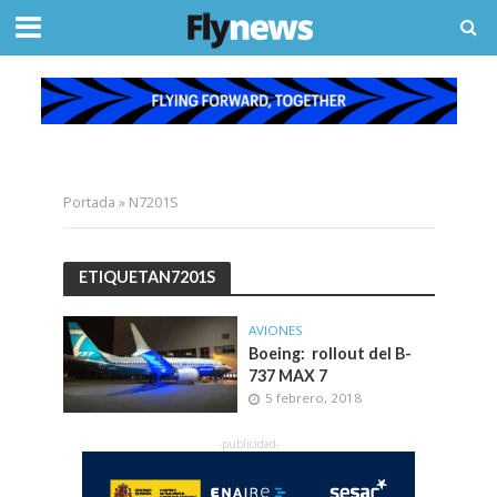
Portada
»
N7201S
ETIQUETAN7201S
AVIONES
Boeing: rollout del B-
737 MAX 7
5 febrero, 2018