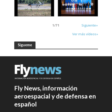
1
/
71
Siguiente»
Ver más vídeos»
Sígueme
Fly News, información
aeroespacial y de defensa en
español