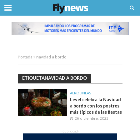
Portada
»
navidad a bordo
ETIQUETANAVIDAD A BORDO
AEROLINEAS
Level celebra la Navidad
a bordo con los postres
más típicos de las fiestas
26 diciembre, 2023