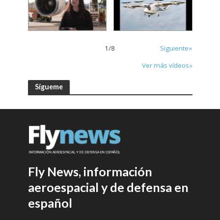
1
/
8
Siguiente»
Ver más vídeos»
Sígueme
Fly News, información
aeroespacial y de defensa en
español