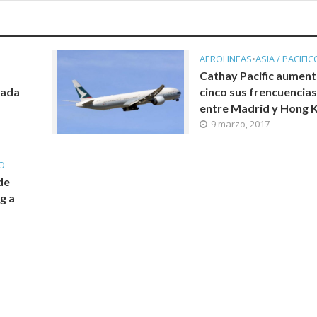
AEROLINEAS
•
ASIA / PACIFIC
Cathay Pacific aument
rada
cinco sus frencuencia
entre Madrid y Hong 
9 marzo, 2017
CO
de
g a