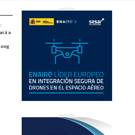
O
ará a
s
Kong