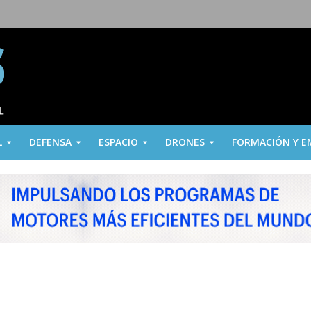
L
DEFENSA
ESPACIO
DRONES
FORMACIÓN Y E