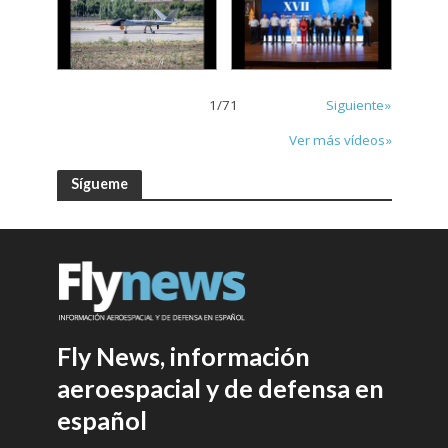
1
/
71
Siguiente»
Ver más vídeos»
Sígueme
Fly News, información
aeroespacial y de defensa en
español