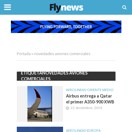
Portada
»
novedades aviones comerciales
ETIQUETANOVEDADES AVIONES
COMERCIALES
AEROLINEAS
•
ORIENTE MEDIO
Airbus entrega a Qatar
el primer A350-900 XWB
22 diciembre, 2014
AEROLINEAS
•
EUROPA