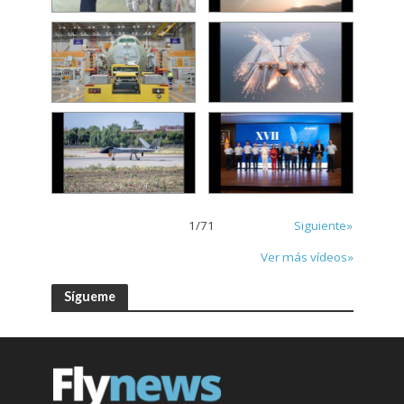
1
/
71
Siguiente»
Ver más vídeos»
Sígueme