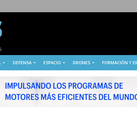
L
DEFENSA
ESPACIO
DRONES
FORMACIÓN Y E