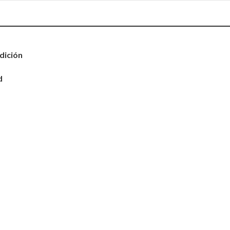
dición
d