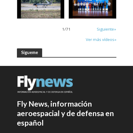
1
/
71
Siguiente»
Ver más vídeos»
Sígueme
Fly News, información
aeroespacial y de defensa en
español