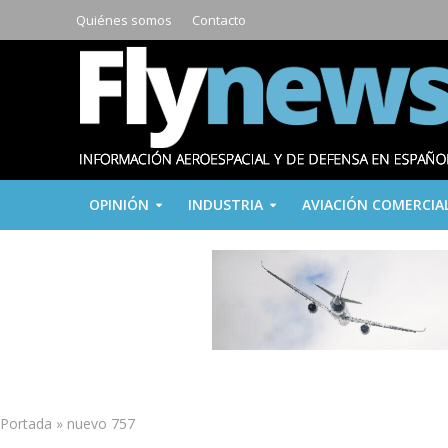
Quiénes somos
Contacto
OPINIÓN
INDUSTRIA
AVIACIÓN COMERCIA
Portada
»
nuevo 757