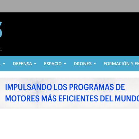
L
DEFENSA
ESPACIO
DRONES
FORMACIÓN Y E