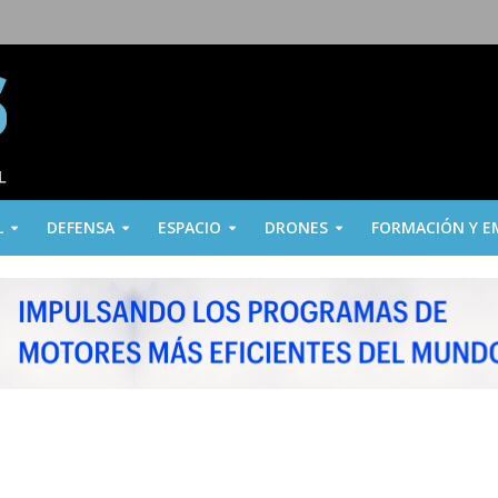
L
DEFENSA
ESPACIO
DRONES
FORMACIÓN Y E