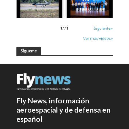
1
/
71
Siguiente»
Ver más vídeos»
Sígueme
Fly News, información
aeroespacial y de defensa en
español