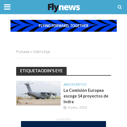
Portada
»
Odin’s Eye
ETIQUETAODIN’S EYE
AEROPUERTOS
La Comisión Europea
escoge 14 proyectos de
Indra
4 julio, 2023