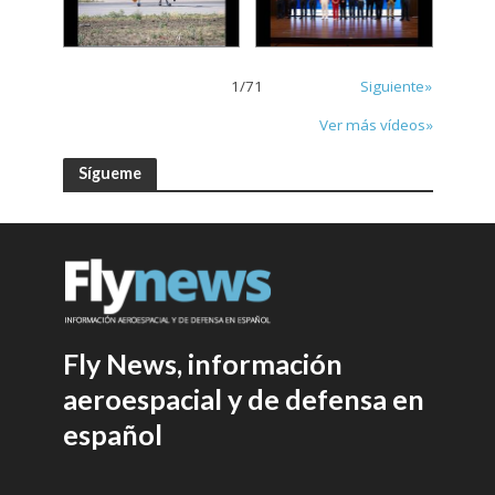
1
/
71
Siguiente»
Ver más vídeos»
Sígueme
Fly News, información
aeroespacial y de defensa en
español