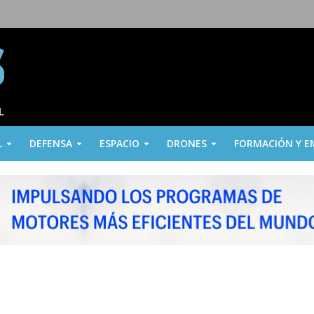
L
DEFENSA
ESPACIO
DRONES
FORMACIÓN Y E