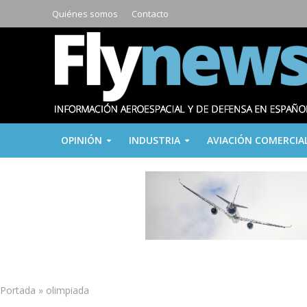
Quiénes somos
Contacto
OPINIÓN
INDUSTRIA
AVIACIÓN COMERCIA
Portada
»
olimpiada