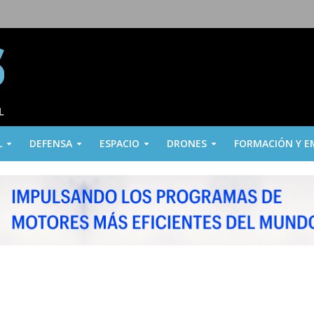
L
DEFENSA
ESPACIO
DRONES
FORMACIÓN Y E