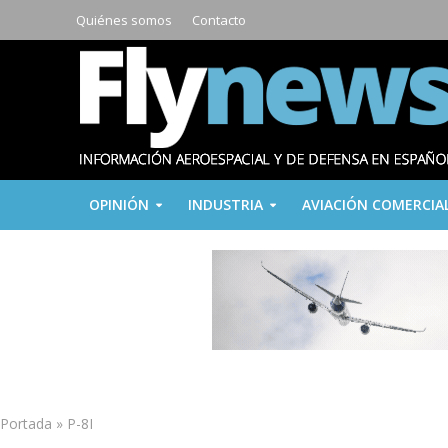
Quiénes somos
Contacto
OPINIÓN
INDUSTRIA
AVIACIÓN COMERCIA
Portada
»
P-8I