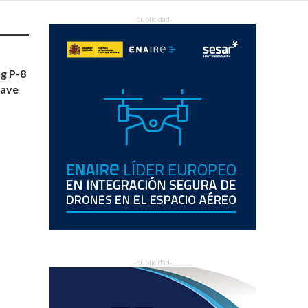
ng P-8
nave