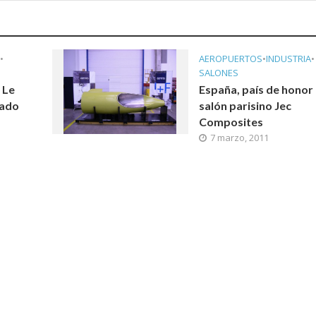
•
AEROPUERTOS
•
INDUSTRIA
•
SALONES
 Le
España, país de honor 
rado
salón parisino Jec
Composites
7 marzo, 2011