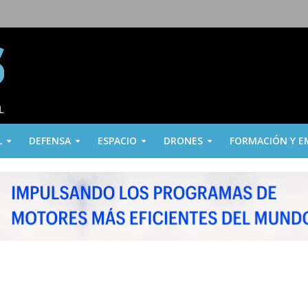
L
DEFENSA
ESPACIO
DRONES
FORMACIÓN Y E