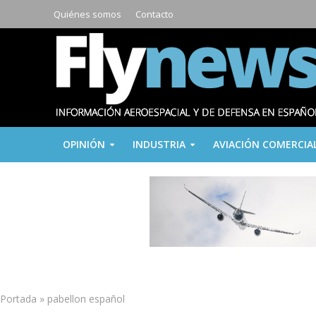
Quiénes somos
Contacto
OPINIÓN
INDUSTRIA
AVIACIÓN COMERCIA
Portada
»
pabellon español