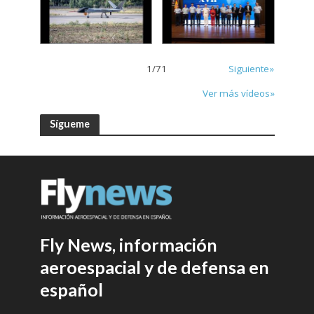
1
/
71
Siguiente»
Ver más vídeos»
Sígueme
Fly News, información
aeroespacial y de defensa en
español