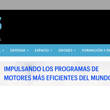
L
DEFENSA
ESPACIO
DRONES
FORMACIÓN Y E