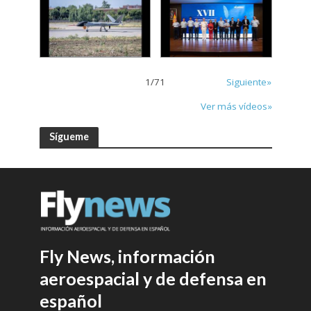
1
/
71
Siguiente»
Ver más vídeos»
Sígueme
Fly News, información
aeroespacial y de defensa en
español