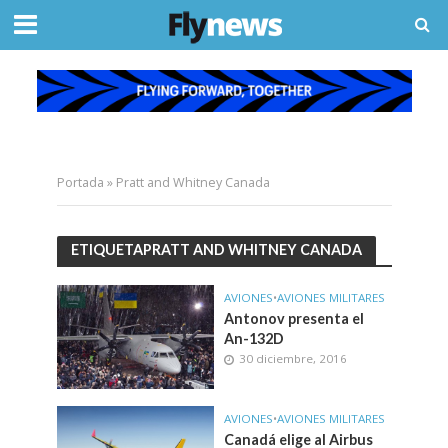
Portada
»
Pratt and Whitney Canada
ETIQUETAPRATT AND WHITNEY CANADA
AVIONES
•
AVIONES MILITARES
Antonov presenta el
An-132D
30 diciembre, 2016
AVIONES
•
AVIONES MILITARES
Canadá elige al Airbus