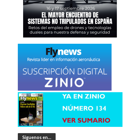
Síguenos en…