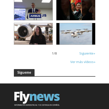
1
/
8
Siguiente»
Ver más vídeos»
Sígueme