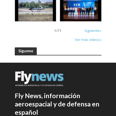
1
/
71
Siguiente»
Ver más vídeos»
Sígueme
Fly News, información
aeroespacial y de defensa en
español