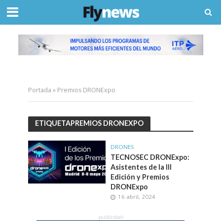
Portada
»
Premios DRONExpo
ETIQUETAPREMIOS DRONEXPO
DRONES
TECNOSEC DRONExpo:
Asistentes de la III
Edición y Premios
DRONExpo
16 abril, 2024