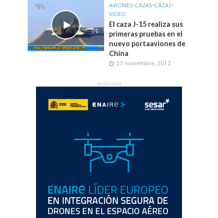
AVIONES
•
CAZAS
•
CAZAS
•
VIDEO
El caza J-15 realiza sus
primeras pruebas en el
nuevo portaaviones de
China
27 noviembre, 2012