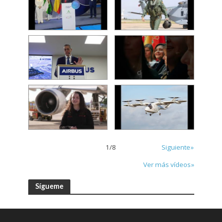
1
/
8
Siguiente»
Ver más vídeos»
Sígueme