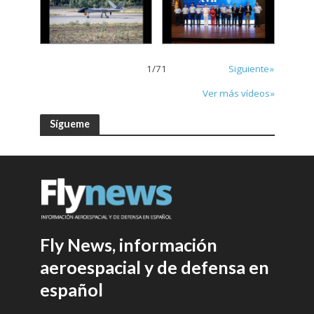
1
/
71
Siguiente»
Ver más vídeos»
Sígueme
Fly News, información
aeroespacial y de defensa en
español