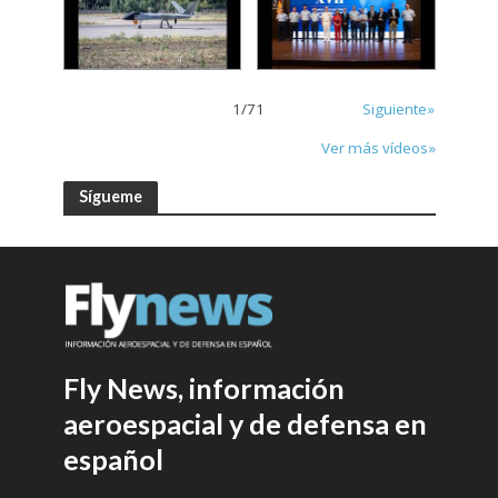
1
/
71
Siguiente»
Ver más vídeos»
Sígueme
Fly News, información
aeroespacial y de defensa en
español