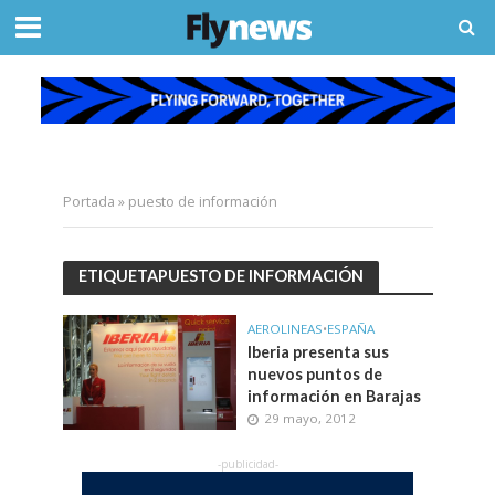
Portada
»
puesto de información
ETIQUETAPUESTO DE INFORMACIÓN
AEROLINEAS
•
ESPAÑA
Iberia presenta sus
nuevos puntos de
información en Barajas
29 mayo, 2012