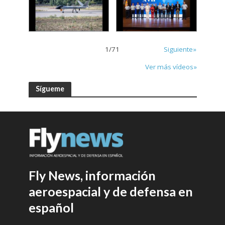
1
/
71
Siguiente»
Ver más vídeos»
Sígueme
Fly News, información
aeroespacial y de defensa en
español