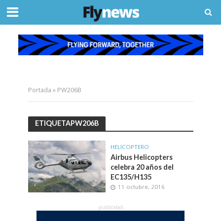
Portada
»
PW206B
ETIQUETAPW206B
HELICOPTERO
Airbus Helicopters
celebra 20 años del
EC135/H135
11 octubre, 2016