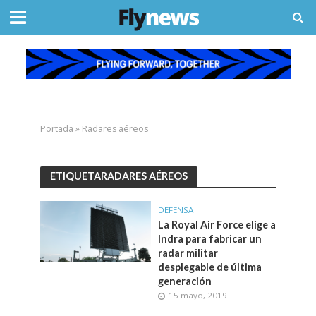
Portada
»
Radares aéreos
ETIQUETARADARES AÉREOS
DEFENSA
La Royal Air Force elige a
Indra para fabricar un
radar militar
desplegable de última
generación
15 mayo, 2019