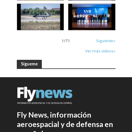
1
/
71
Siguiente»
Ver más vídeos»
Sígueme
Fly News, información
aeroespacial y de defensa en