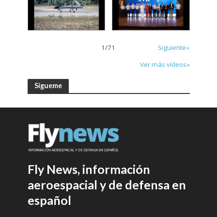
1
/
71
Siguiente»
Ver más vídeos»
Sígueme
Fly News, información
aeroespacial y de defensa en
español