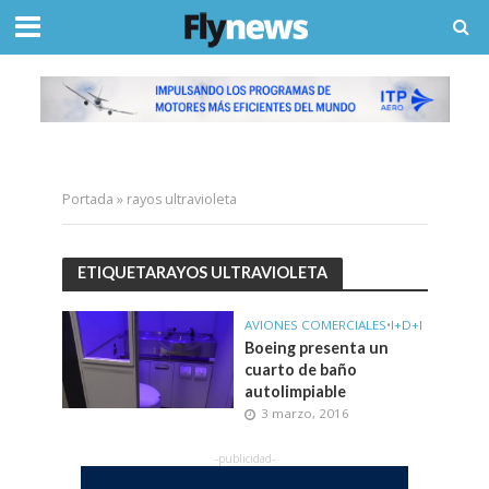
Portada
»
rayos ultravioleta
ETIQUETARAYOS ULTRAVIOLETA
AVIONES COMERCIALES
•
I+D+I
Boeing presenta un
cuarto de baño
autolimpiable
3 marzo, 2016