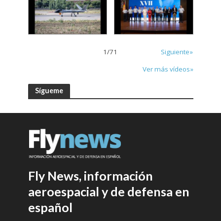
1
/
71
Siguiente»
Ver más vídeos»
Sígueme
Fly News, información
aeroespacial y de defensa en
español